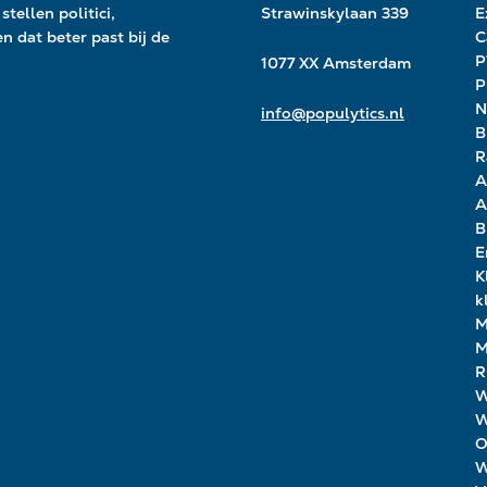
stellen politici,
Strawinskylaan 339
E
ken
d
at beter past bij de
C
1077 XX Amsterdam
P
N
info@populytics.nl
B
R
A
A
B
E
K
k
M
M
R
W
W
O
W