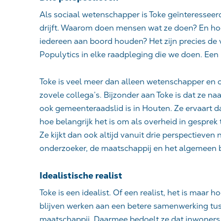
Als sociaal wetenschapper is Toke geïnteressee
drijft. Waarom doen mensen wat ze doen? En hoe
iedereen aan boord houden? Het zijn precies de v
Populytics in elke raadpleging die we doen. Ee
Toke is veel meer dan alleen wetenschapper en o
zovele collega’s. Bijzonder aan Toke is dat ze na
ook gemeenteraadslid is in Houten. Ze ervaart d
hoe belangrijk het is om als overheid in gesprek 
Ze kijkt dan ook altijd vanuit drie perspectieven
onderzoeker,
de maatschappij en het algemeen 
Idealistische realist
Toke is een idealist. Of een realist, het is maar ho
blijven werken aan een betere samenwerking tu
maatschappij. Daarmee bedoelt ze dat inwoners