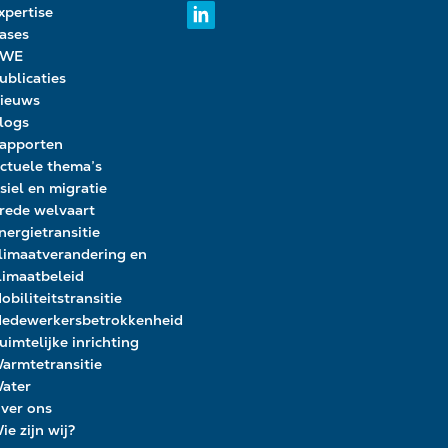
xpertise
ases
PWE
ublicaties
ieuws
logs
apporten
ctuele thema’s
siel en migratie
rede welvaart
nergietransitie
limaatverandering en
limaatbeleid
obiliteitstransitie
edewerkersbetrokkenheid
uimtelijke inrichting
armtetransitie
ater
ver ons
ie zijn wij?