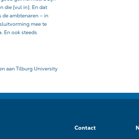
n die [
vul in
]. En dat
ls de ambtenaren – in
esluitvorming mee te
a. En ook steeds
 aan Tilburg University
Contact
N