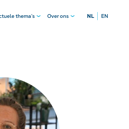
ctuele thema’s
Over ons
NL
EN