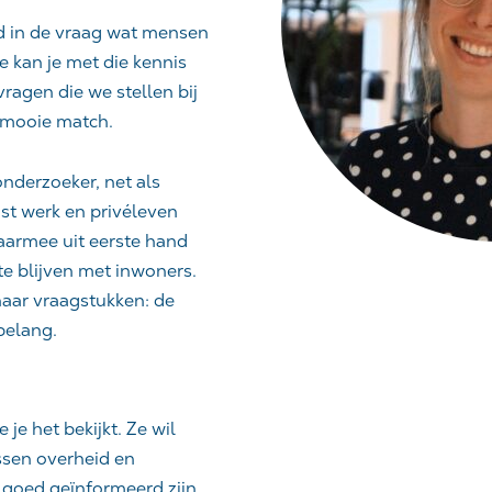
rd in de vraag wat mensen
 kan je met die kennis
ragen die we stellen bij
n mooie match.
nderzoeker, net als
ast werk en privéleven
aarmee uit eerste hand
te blijven met inwoners.
 naar vraagstukken: de
belang.
e je het bekijkt. Ze wil
ssen overheid en
 goed geïnformeerd zijn