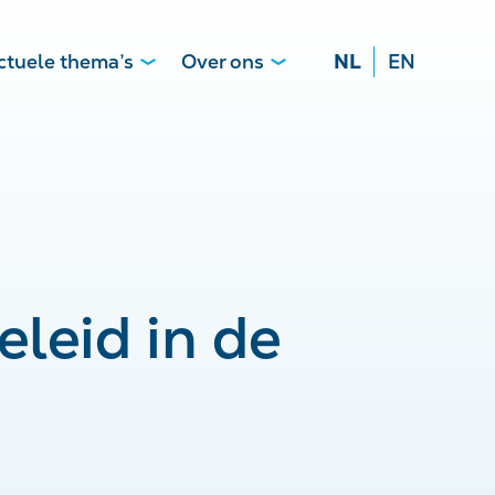
ctuele thema’s
Over ons
NL
EN
leid in de