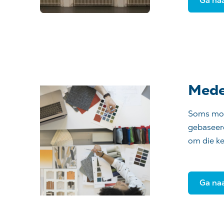
Ga na
Mede
Soms moet
gebaseerd
om die k
Ga na