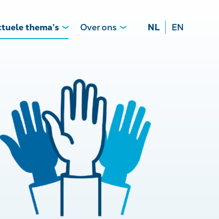
tuele thema’s
Over ons
NL
EN