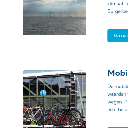
klimaat- 
Burgerbe
Ga naa
Mobil
De mobili
waarden v
wegen. Po
écht bela