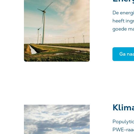
De energi
heeft ing
goede ma
Ga naa
Klim
Populytic
PWE-raad