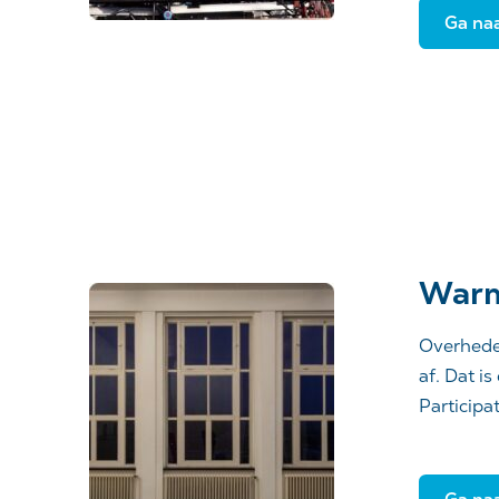
Ga naa
Warm
Overheden
af. Dat i
Participa