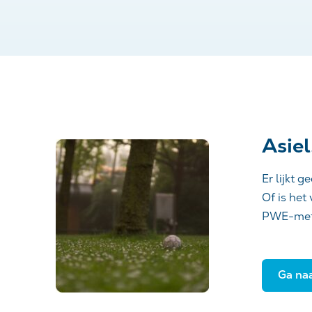
Asiel
Er lijkt 
Of is het
PWE-met
Ga naa