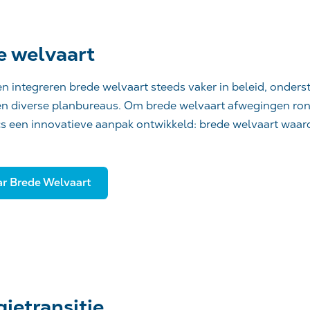
e welvaart
n integreren brede welvaart steeds vaker in beleid, onde
n diverse planbureaus. Om brede welvaart afwegingen rond
s een innovatieve aanpak ontwikkeld: brede welvaart waar
ar Brede Welvaart
ietransitie