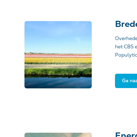
Bred
Overhede
het CBS e
Populytic
Ga na
Energ