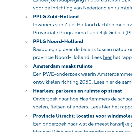
voor de inrichting van Nederland en ruimtef
PPLG Zuid-Holland
Inwoners van Zuid-Holland dachten mee ov
Provinciale Programma Landelijk Gebied (P
PPLG Noord-Holland
Raadpleging over de balans tussen natuuron
provincie Noord-Holland. Lees
hier
het rapp
Amsterdam maakt ruimte
Een PWE-onderzoek waarin Amsterdammers m
ontwikkelen richting 2050. Lees
hier
de same
Haarlem: parkeren en ruimte op straat
Onderzoek naar hoe Haarlemmers de schaarse
spelen, fietsen of anders. Lees
hier
het rappo
Provincie Utrecht: locaties voor windmole
Een onderzoek naar wat de meest kansrijke 
hier een PWE met een burgerberaad om tot