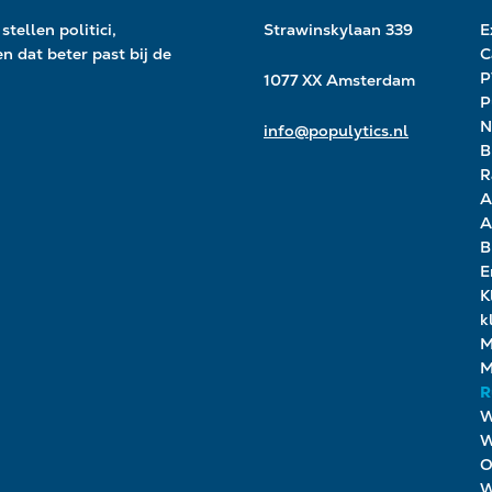
stellen politici,
Strawinskylaan 339
E
ken
d
at beter past bij de
C
1077 XX Amsterdam
P
N
info@populytics.nl
B
R
A
A
B
E
K
k
M
M
R
W
W
O
W