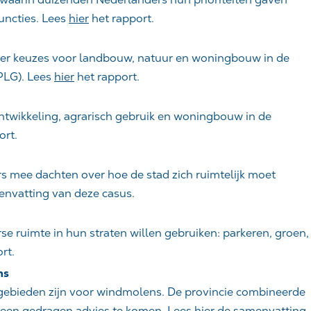
uncties. Lees
hier
het rapport.
er keuzes voor landbouw, natuur en woningbouw in de
PLG). Lees
hier
het rapport.
twikkeling, agrarisch gebruik en woningbouw in de
ort.
ee dachten over hoe de stad zich ruimtelijk moet
nvatting van deze casus.
 ruimte in hun straten willen gebruiken: parkeren, groen,
rt.
ns
gebieden zijn voor windmolens. De provincie combineerde
 een gedragen advies te komen. Lees
hier
de samenvatting