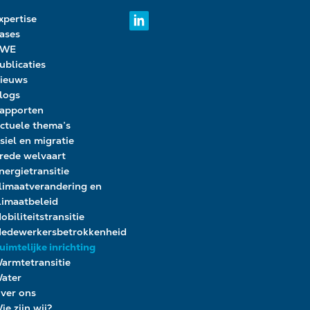
xpertise
ases
PWE
ublicaties
ieuws
logs
apporten
ctuele thema’s
siel en migratie
rede welvaart
nergietransitie
limaatverandering en
limaatbeleid
obiliteitstransitie
edewerkersbetrokkenheid
uimtelijke inrichting
armtetransitie
ater
ver ons
ie zijn wij?