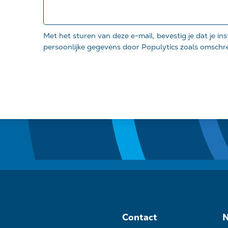
Met het sturen van deze e-mail, bevestig je dat je 
persoonlijke gegevens door Populytics zoals omschr
Gelieve
dit
veld
leeg
te
laten.
Contact
N