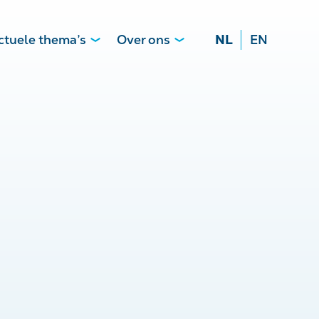
ctuele thema’s
Over ons
NL
EN