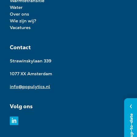
Warmtetransitie
Water
Over ons
Wie zijn wij?
Vacatures
Contact
Strawinskylaan 339
1077 XX Amsterdam
info@populytics.nl
Volg ons
Blijf up-to-date