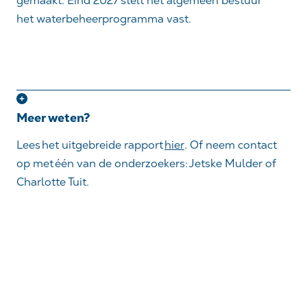
gemaakt.
Eind 2027 stelt het algemeen bestuur
het
waterbeheerprogramma
vast.
Meer weten?
Lees
het uitgebreide rapport
hier
. Of neem contact
op met
één van de onderzoekers: Jetske Mulder of
Charlotte Tuit.