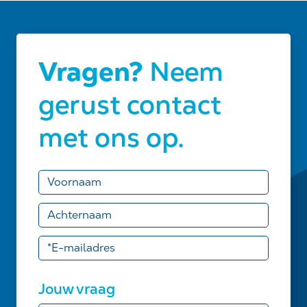
Vragen?
Neem
gerust contact
met ons op.
Jouw vraag