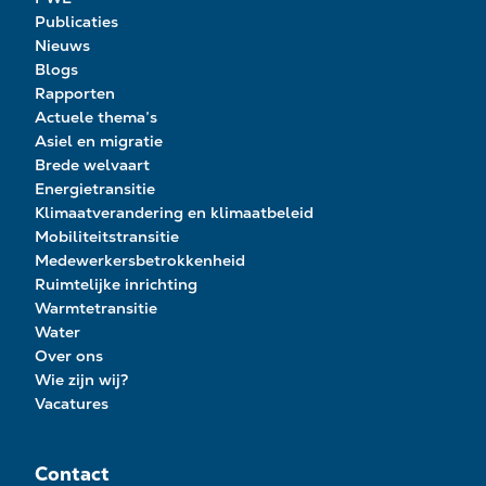
Publicaties
Nieuws
Blogs
Rapporten
Actuele thema’s
Asiel en migratie
Brede welvaart
Energietransitie
Klimaatverandering en klimaatbeleid
Mobiliteitstransitie
Medewerkersbetrokkenheid
Ruimtelijke inrichting
Warmtetransitie
Water
Over ons
Wie zijn wij?
Vacatures
Contact