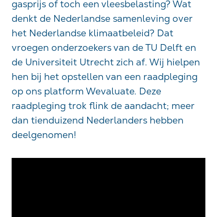
gasprijs of toch een vleesbelasting? Wat
denkt de Nederlandse samenleving over
het Nederlandse klimaatbeleid? Dat
vroegen onderzoekers van de TU Delft en
de Universiteit Utrecht zich af. Wij hielpen
hen bij het opstellen van een raadpleging
op ons platform Wevaluate. Deze
raadpleging trok flink de aandacht; meer
dan tienduizend Nederlanders hebben
deelgenomen!