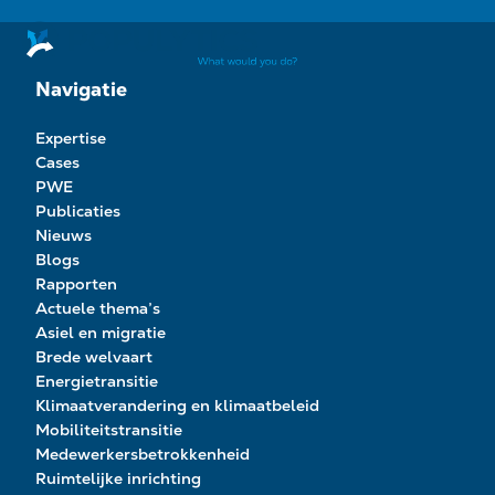
Navigatie
Expertise
Cases
PWE
Publicaties
Nieuws
Blogs
Rapporten
Actuele thema’s
Asiel en migratie
Brede welvaart
Energietransitie
Klimaatverandering en klimaatbeleid
Mobiliteitstransitie
Medewerkersbetrokkenheid
Ruimtelijke inrichting