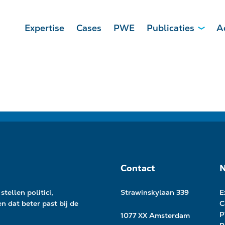
Expertise
Cases
PWE
Publicaties
A
Contact
N
stellen politici,
Strawinskylaan 339
E
ken
d
at beter past bij de
C
1077 XX Amsterdam