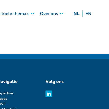
ctuele thema’s
Over ons
NL
EN
avigatie
Volg ons
xpertise
ases
PWE