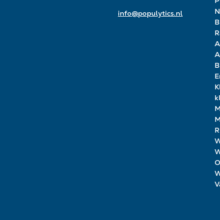
P
N
info@populytics.nl
B
R
A
A
B
E
K
k
M
M
R
W
W
O
W
V