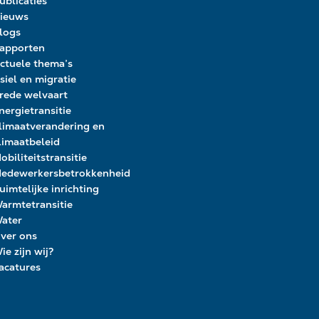
ublicaties
ieuws
logs
apporten
ctuele thema’s
siel en migratie
rede welvaart
nergietransitie
limaatverandering en
limaatbeleid
obiliteitstransitie
edewerkersbetrokkenheid
uimtelijke inrichting
armtetransitie
ater
ver ons
ie zijn wij?
acatures