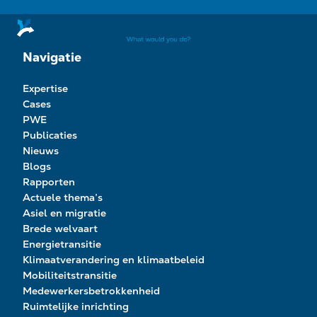
Navigatie
Expertise
Cases
PWE
Publicaties
Nieuws
Blogs
Rapporten
Actuele thema’s
Asiel en migratie
Brede welvaart
Energietransitie
Klimaatverandering en klimaatbeleid
Mobiliteitstransitie
Medewerkersbetrokkenheid
Ruimtelijke inrichting