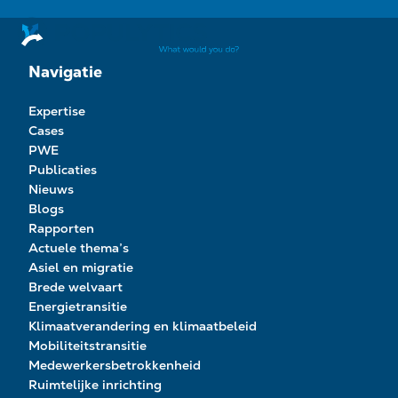
Navigatie
Expertise
Cases
PWE
Publicaties
Nieuws
Blogs
Rapporten
Actuele thema’s
Asiel en migratie
Brede welvaart
Energietransitie
Klimaatverandering en klimaatbeleid
Mobiliteitstransitie
Medewerkersbetrokkenheid
Ruimtelijke inrichting