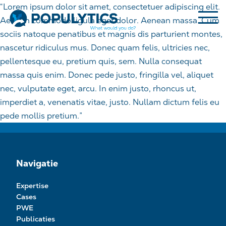
“Lorem ipsum dolor sit amet, consectetuer adipiscing elit.
Aenean commodo ligula eget dolor. Aenean massa. Cum
sociis natoque penatibus et magnis dis parturient montes,
nascetur ridiculus mus. Donec quam felis, ultricies nec,
pellentesque eu, pretium quis, sem. Nulla consequat
massa quis enim. Donec pede justo, fringilla vel, aliquet
nec, vulputate eget, arcu. In enim justo, rhoncus ut,
imperdiet a, venenatis vitae, justo. Nullam dictum felis eu
pede mollis pretium.”
Navigatie
Expertise
Cases
PWE
Publicaties