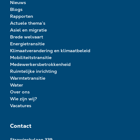
Nieuws
Blogs
Rapporten
Actuele thema’s
Asiel en migratie
Brede welvaart
Energietransitie
Klimaatverandering en klimaatbeleid
Mobiliteitstransitie
Medewerkersbetrokkenheid
Ruimtelijke inrichting
Warmtetransitie
Water
Over ons
Wie zijn wij?
Vacatures
Contact
Strawinskylaan 339