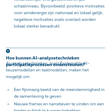
schaalniveau. Bijvoorbeeld: positieve motivaties
voor windenergie zijn nationaal en lokaal gelijk;
negatieve motivaties zoals overlast worden
lokaal sterker benadrukt.
Hoe kunnen AI-analysetechnieken
AI-analysetechnieken, zoals Explainable AI-
participatieprocessen ondersteunen?
keuzemodellen en taalmodellen, maken het
mogelijk om:
Een fijnmazig beeld van de meerstemmigheid in
de samenleving te geven.
Nieuwe frames en narratieven te vinden om een
breder publiek te kunnen betrekken.