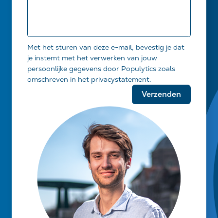
Met het sturen van deze e-mail, bevestig je dat
je instemt met het verwerken van jouw
persoonlijke gegevens door Populytics zoals
omschreven in het privacystatement.
Gelieve
dit
veld
leeg
te
laten.