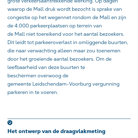
grote
verkeer
s
aantrekkende
werking.
Op dagen
waarop de
Mall
druk wordt bezocht is sprake van
congestie op het wegennet rondom de
Mall
en zijn
de 4.000 parkeerplaatsen op terrein van
de
Mall
niet toereikend voor het aantal bezoekers.
Dit leidt tot parkeeroverlast in omliggende buurten
,
die naar verwachting alleen maar zou toenemen
door het groeiende aantal bezoekers
.
Om de
leefbaarheid van deze buurten te
beschermen
overwoog
de
gemeente
Leidschendam
-Voorburg
vergunning
parkeren
in te
voeren.
Het ontwerp van de draagvlakmeting