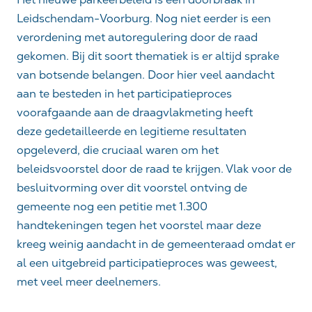
Leidschendam-Voorburg. Nog niet eerder is een
verordening met
auto
regulering door de raad
gekomen.
Bij dit soort thematiek is er altijd sprake
van botsende belangen. Do
or hier veel aandacht
aan te besteden in het participatieproces
voorafgaande aan de draagvlakmeting heeft
deze
gedetailleerde en
legitieme resultaten
opg
e
l
e
verd, die cruciaal waren om het
beleidsvoorstel door de raad te krijgen.
Vlak voor de
besluitvorming over dit voorstel ontving de
gemeente nog
een petitie met 1.300
handtekeningen tegen het voorstel
maar deze
kreeg
weinig
aandacht in de gemeenteraad
omdat er
al een uitgebreid participatieproces was geweest,
met veel meer deelnemers.